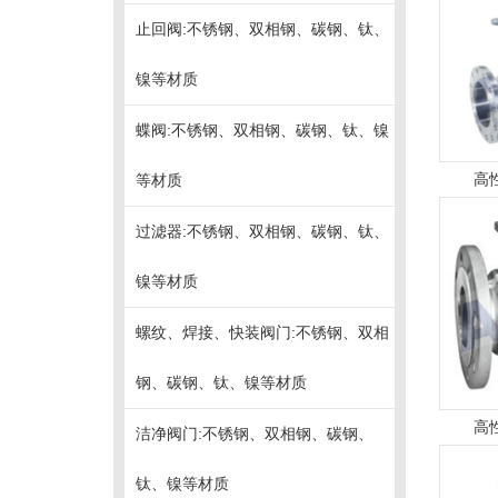
止回阀:不锈钢、双相钢、碳钢、钛、
镍等材质
蝶阀:不锈钢、双相钢、碳钢、钛、镍
高
等材质
过滤器:不锈钢、双相钢、碳钢、钛、
镍等材质
螺纹、焊接、快装阀门:不锈钢、双相
钢、碳钢、钛、镍等材质
高
洁净阀门:不锈钢、双相钢、碳钢、
钛、镍等材质