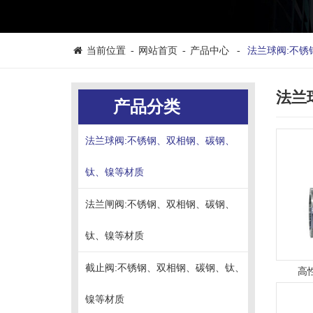
当前位置
网站首页
产品中心
法兰球阀:不
-
-
-
法兰
产品分类
法兰球阀:不锈钢、双相钢、碳钢、
钛、镍等材质
法兰闸阀:不锈钢、双相钢、碳钢、
钛、镍等材质
截止阀:不锈钢、双相钢、碳钢、钛、
高
镍等材质