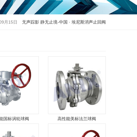
09月15日
无声踪影 静无止境-中国 · 埃尼斯消声止回阀
能国标涡轮球阀
高性能美标法兰球阀