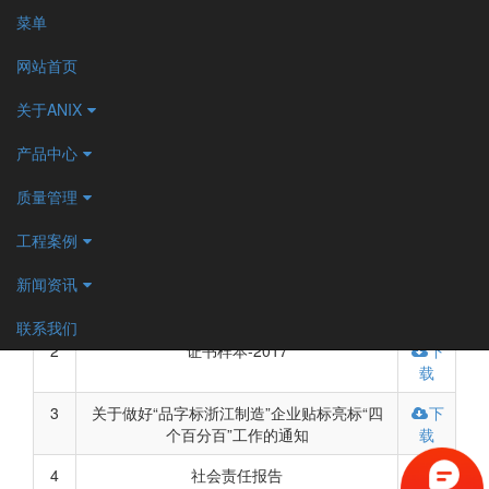
中文
菜单
网站首页
关于ANIX
当前位置
网站首页
关于ANIX
资料下载
-
-
-
2017年09月15日
无声踪影 静无止境-中国 · 埃尼斯消声止回阀
产品中心
资料下载
质量管理
No.
文件名
下载
工程案例
链接
新闻资讯
1
埃尼斯2018
下
载
联系我们
2
证书样本-2017
下
载
3
关于做好“品字标浙江制造”企业贴标亮标“四
下
个百分百”工作的通知
载
4
社会责任报告
下